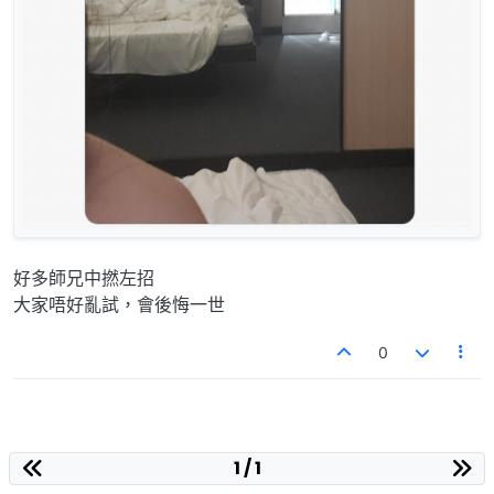
好多師兄中撚左招
大家唔好亂試，會後悔一世
0
1 / 1