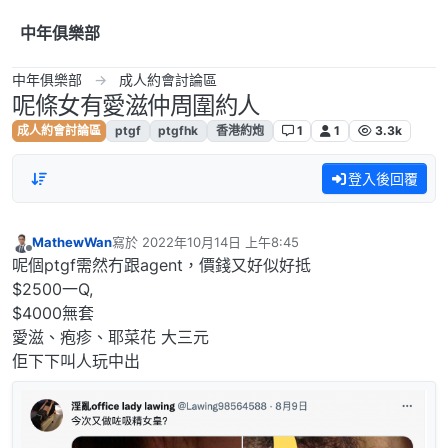
跳到內容
中年俱樂部
中年俱樂部
成人約會討論區
呢條女有愛滋仲周圍約人
成人約會討論區
ptgf
ptgfhk
香港約炮
1
1
3.3k
登入後回覆
MathewWan
寫於
2022年10月14日 上午8:45
最後由 編輯
離線
呢個ptgf需然冇跟agent，價錢又好似好抵
$2500一Q,
$4000無套
愛滋、疱疹、耶菜花 大三元
佢下下叫人玩中出