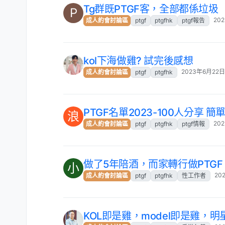
Tg群既PTGF客，全部都係垃圾
P
20
成人約會討論區
ptgf
ptgfhk
ptgf報告
kol下海做雞? 試完後感想
2023年6月22日
成人約會討論區
ptgf
ptgfhk
PTGF名單2023-100人分享 簡
浪
20
成人約會討論區
ptgf
ptgfhk
ptgf情報
做了5年陪酒，而家轉行做PTGF
小
20
成人約會討論區
ptgf
ptgfhk
性工作者
KOL即是雞，model即是雞，