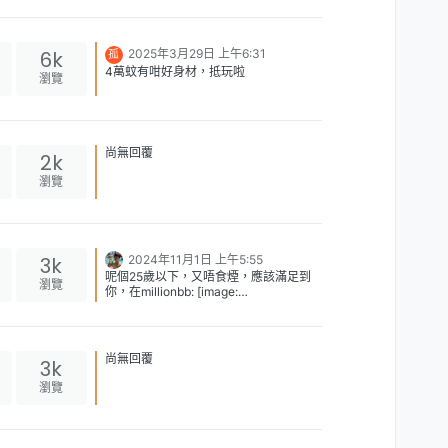
以陪你玩足一兩個鐘什至全日。 [image:
1743495834751-a1.jpg] [image:
1743495834919-a2.jpg] [image:
6k
2025年3月29日 上午6:31
孤
1743495834973-a3.jpg] 計返性價比絕
4萬蚊有咁好身材，抵玩啦
對高過tg頻道班女。不過tg頻道班女叫做
瀏覽
有管理，已經好過tg群班垃圾。
尚無回覆
2k
瀏覽
3k
2024年11月1日 上午5:55
呢個25歲以下，又唔食煙，應該滿足到
瀏覽
你，在millionbb: [image:
1730440496303-whatsapp-image-
2024-10-08-at-17.52.07.jpeg]
尚無回覆
3k
瀏覽