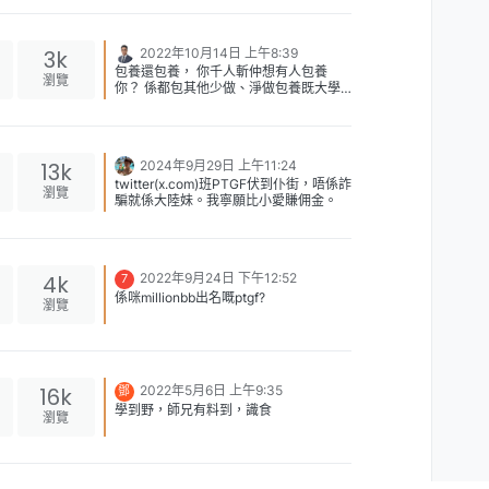
3k
2022年10月14日 上午8:39
包養還包養， 你千人斬仲想有人包養
瀏覽
你？ 係都包其他少做、淨做包養既大學
生 人地乾淨咁多
13k
2024年9月29日 上午11:24
twitter(x.com)班PTGF伏到仆街，唔係詐
瀏覽
騙就係大陸妹。我寧願比小愛賺佣金。
4k
2022年9月24日 下午12:52
7
係咪millionbb出名嘅ptgf?
瀏覽
16k
2022年5月6日 上午9:35
鄧
學到野，師兄有料到，識食
瀏覽