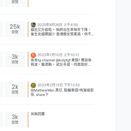
埋約KOL, 一般要經agent, 經理人約，佢
瀏覽
地食水好深，可以抽3-5成佣。 即是如果
條女本來收$6000, 因為要經佢經理人，
就變左$12000, 你要白白比多一倍錢. 唔
一定要經agent約，經agent約要比多一
倍錢。 可以比錢刊登去md kol平台出招
25k
2025年8月26日 上午4:59
聘廣告，再邀請kol接Job 通常你寫飯
最近又升返啦。 始終出生率每年下降，
瀏覽
局、大尺度，Staycation，就會有人接
後生女越嚟越少 香港靚女質素高，供不
大把KOL 鐘意Staycation 我自己招聘，
應求。 當然有唔靚既港女都學人獅子開
$8000就食到X銀 佢對我服務好好，冇
大口 什至連kiss都冇學人出黎做 有kiss
你講既西面問題，可能係樣既問題。
係基本，冇kiss平一半我都唔要
[image: 1688035080725-
%E8%9E%A2%E5%B9%95%E6%88%A
3k
2023年1月10日 上午10:11
浪
A%E5%9C%96-2023-06-29-
係未tg channel @kolptgf 果個? 應該係
瀏覽
%E4%B8%8B%E5%8D%886.35.16.png]
假波，魔滴胸。 試左手感，同真既好
我試左，得3條女接job, 都係唔出名既
似，而家魔滴胸做到好真，手感同真既好
KOL, 個樣都麻麻，silver都冇接。 你要
接近，睇你有幾介意真波假波。
按"邀請"，如果唔係佢唔知有job接。 按
完"邀請", 無得揀女KOL (女KOL數目 顯示
2k
為零), 只可以邀請男KOL, 點解??
2023年2月13日 下午12:53
C
@MathewWan 黑仔, 點騙車錢?有無偷影
瀏覽
佢. share下
尚無回覆
3k
瀏覽