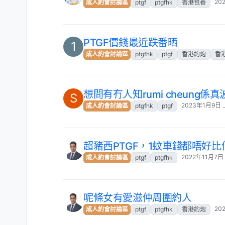
20
成人約會討論區
ptgf
ptgfhk
香港包養
PTGF價錢最近跌番晒
1
成人約會討論區
ptgfhk
ptgf
香港約炮
香
想問有冇人知rumi cheung係
S
2023年1月9日 
成人約會討論區
ptgfhk
ptgf
超豬西PTGF，1蚊車錢都唔好比
2022年11月7日 
成人約會討論區
ptgf
ptgfhk
呢條女有愛滋仲周圍約人
20
成人約會討論區
ptgf
ptgfhk
香港約炮