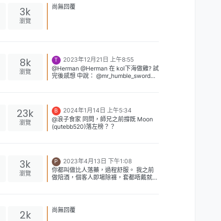
尚無回覆
3k
瀏覽
8k
2023年12月21日 上午8:55
T
@Herman @Herman 在 kol下海做雞? 試
瀏覽
完後感想 中說： @mr_humble_sword
said in kol下海做雞? 試完後感想:
@Herman said in kol下海做雞? 試完後
感想: @AnsonLo said in kol下海做雞?
試完後感想: X銀 [image:
23k
2024年1月14日 上午5:34
B
1687410239646-fqdhklaaqaexn_s-
@浪子食家 同問，師兄之前撐既 Moon
%E6%8B%B7%E8%B2%9D.jpg] 158
瀏覽
(qutebb520)落左榜？？
高，45KG, 走肥有波，身材最好，IG最
多粉 但呢個其實最差，聲稱拍過電影(只
係做路人甲乙)真人年紀偏大，應該有30
歲。30歲收$12000，根本唔合理。 皮
膚係好白，但近睇塊面有少少膠，應該打
3k
2023年4月13日 下午1:08
P
左玻尿酸。 IG19萬粉絲，但其實大量假
你都叫做比人落藥，過程舒服。 我之前
粉，本身做開電子雞，見佢D相咁豪放，
瀏覽
做陪酒，個客人即場除褲，套都唔戴就插
以為玩得放。 到上房時西口西面，唔錫
入去，整到我陰道擦損，痛左成個月，仲
得，係咁推開我，搞到我要打番比佢經理
中埋梅毒，睇左幾個女醫生。 仲要有D
人投訴。 由於係一入房先收錢，結果冇
客，借醉扮傻，搞完唔比錢又或者比唔
服務都投訴無門。 我都未射，佢就一直
足。 然後你搵中介跟，個中介可能訓緊
趕時間，40分鐘就話要沖涼換衫走人。
尚無回覆
2k
覺，跟本乜都追唔翻。
$12000完全係白比，狗娘養的賤雞。 同