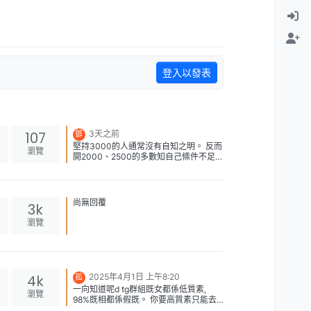
登入以發表
107
3天之前
鄧
堅持3000的人通常沒有自知之明。 反而
瀏覽
開2000、2500的多數知自己條件不足而
有更好服務 不是所有開3000的都不好，
只是有一半以上都唔值3000 我在MBB
亦約過7000一次既高質靚女，覺得相當
值
尚無回覆
3k
瀏覽
4k
2025年4月1日 上午8:20
孤
一向知道呢d tg群組既女都係低質素,
瀏覽
98%既相都係假既。 你要高質素只能去
millionbb.com 入面既女仔靚好多，又可