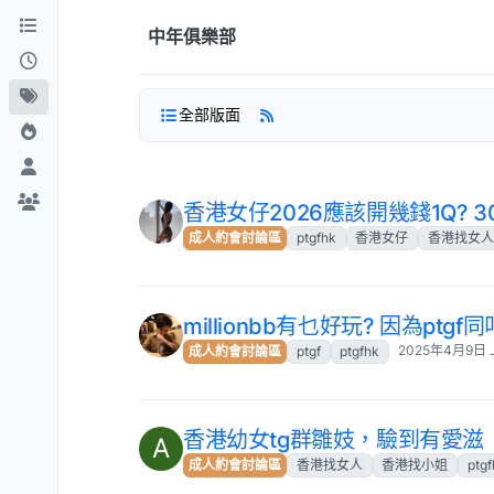
跳到內容
中年俱樂部
全部版面
香港女仔2026應該開幾錢1Q? 3
成人約會討論區
ptgfhk
香港女仔
香港找女人
millionbb有乜好玩? 因為ptg
2025年4月9日 
成人約會討論區
ptgf
ptgfhk
香港幼女tg群雛妓，驗到有愛滋
A
成人約會討論區
香港找女人
香港找小姐
ptgf