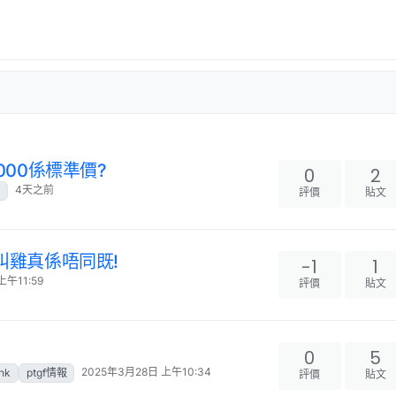
000係標準價?
0
2
4天之前
評價
貼文
f同叫雞真係唔同既!
-1
1
上午11:59
評價
貼文
0
5
2025年3月28日 上午10:34
hk
ptgf情報
評價
貼文