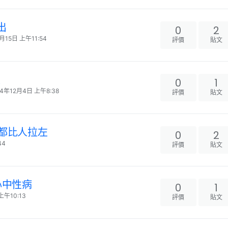
出
0
2
月15日 上午11:54
評價
貼文
伏
0
1
24年12月4日 上午8:38
評價
貼文
女都比人拉左
0
2
44
評價
貼文
心中性病
0
1
上午10:13
評價
貼文