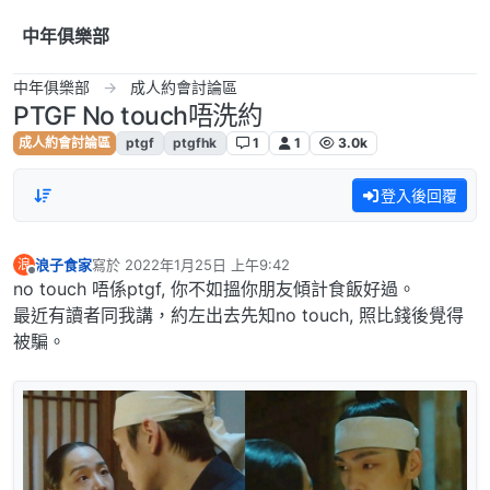
跳到內容
中年俱樂部
中年俱樂部
成人約會討論區
PTGF No touch唔洗約
成人約會討論區
ptgf
ptgfhk
1
1
3.0k
登入後回覆
浪子食家
寫於
2022年1月25日 上午9:42
浪
最後由 編輯
離線
no touch 唔係ptgf, 你不如搵你朋友傾計食飯好過。
最近有讀者同我講，約左出去先知no touch, 照比錢後覺得
被騙。