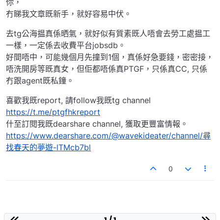
你，
冇睇我文章既新手，就好容易中伏。
去tg公海揾真係晒氣，就好似有質素既人唔會去勞工處揾工
一樣，一定係去收費平台jobsdb。
好間唔中，可能幾個月先撞到1個，真係好急要錢，密密接，
唔洗開房等既真女，但佢都唔係真PTGF，只係真CC, 只係
冇跟agent既私鐘。
喜歡我既report, 請follow我既tg channel
https://t.me/ptgfhkreport
什至訂閱我既dearshare channel, 獲取更豐富情報。
https://www.dearshare.com/@wavekideater/channel/尋
找春天的夢遊-lTMcb7bl
0