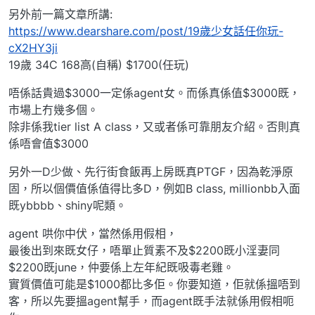
另外前一篇文章所講:
https://www.dearshare.com/post/19歲少女話任你玩-
cX2HY3ji
19歲 34C 168高(自稱) $1700(任玩)
唔係話貴過$3000一定係agent女。而係真係值$3000既，
市場上冇幾多個。
除非係我tier list A class，又或者係可靠朋友介紹。否則真
係唔會值$3000
另外一D少做、先行街食飯再上房既真PTGF，因為乾淨原
固，所以個價值係值得比多D，例如B class, millionbb入面
既ybbbb、shiny呢類。
agent 哄你中伏，當然係用假相，
最後出到來既女仔，唔單止質素不及$2200既小淫妻同
$2200既june，仲要係上左年紀既吸毒老雞。
實質價值可能是$1000都比多佢。你要知道，佢就係搵唔到
客，所以先要搵agent幫手，而agent既手法就係用假相呃