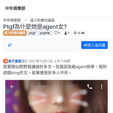
跳到內容
中年俱樂部
中年俱樂部
成人約會討論區
Ptgf為什麼她是agent女?
成人約會討論區
ptgf
ptgfhk
1
1
2.9k
登入後回覆
浪子食家
寫於
2021年12月11日 上午7:48
浪
最後由 admin 編輯
離線
其實類似既野我講過好多次。但我因為被agent檢舉，搞到
成個blog冇左。結果便是好多人中伏。