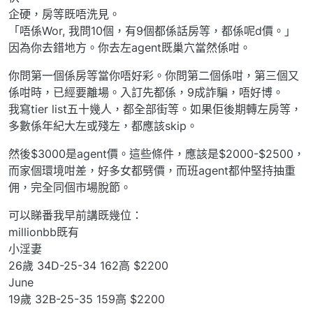
企硬，房等既唔洗見。
「唔係Wor, 我問10個，有9個都係話房等，都係呢d價。」
因為你去錯地方。你去左agent既巢穴當然係咁。
你問第一個係房等當你唔好彩。你問第二個係咁，第三個又
係咁時，已經要離場。入訂先都係，9成詐騙，唔好博。
我寫tier list五十幾人，都全部街等。如果佢後期轉左房等，
多數係年紀大左或殘左，都應該skip。
然後$3000是agent價。這些條件，應該是$2000-$2500，
而家個環境咁差，好多女都劈價，而班agent都仲堅持抽重
佣，完全同個市場脫節。
可以睇番我早前講既幾位：
millionbb既有
小淫妻
26歲 34D-25-34 162高 $2200
June
19歲 32B-25-35 159高 $2200