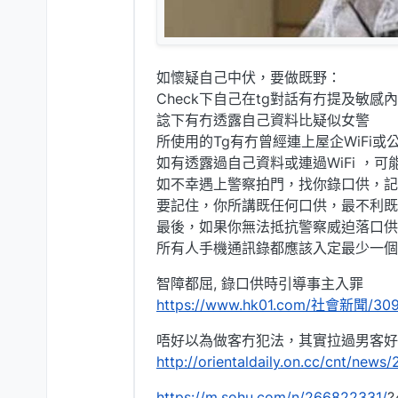
如懷疑自己中伏，要做既野：
Check下自己在tg對話有冇提及敏感內
諗下有冇透露自己資料比疑似女警
所使用的Tg有冇曾經連上屋企WiFi或公
如有透露過自己資料或連過WiFi ，
如不幸遇上警察拍門，找你錄口供，記
要記住，你所講既任何口供，最不利既
最後，如果你無法抵抗警察威迫落口供
所有人手機通訊錄都應該入定最少一個律
智障都屈, 錄口供時引導事主入罪
https://www.hk01.com/社
唔好以為做客冇犯法，其實拉過男客好
http://orientaldaily.on.cc/cnt/new
https://m.sohu.com/n/266822331/
?