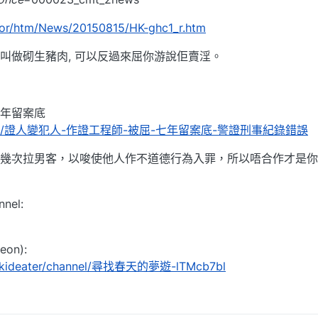
or/htm/News/20150815/HK-ghc1_r.htm
叫做砌生豬肉, 可以反過來屈你游說佢賣淫。
年留案底
/280955/證人變犯人-作證工程師-被屈-七年留案底-警證刑事紀錄錯誤
幾次拉男客，以唆使他人作不道德行為入罪，所以唔合作才是你
nel:
on):
vekideater/channel/尋找春天的夢遊-lTMcb7bl