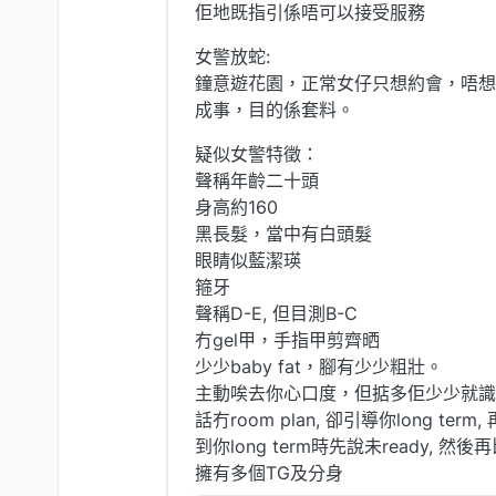
佢地既指引係唔可以接受服務
女警放蛇:
鐘意遊花園，正常女仔只想約會，唔想人R
成事，目的係套料。
疑似女警特徵：
聲稱年齡二十頭
身高約160
黑長髮，當中有白頭髮
眼睛似藍潔瑛
箍牙
聲稱D-E, 但目測B-C
冇gel甲，手指甲剪齊晒
少少baby fat，腳有少少粗壯。
主動唉去你心口度，但掂多佢少少就識
話冇room plan, 卻引導你long term
到你long term時先說未ready,
擁有多個TG及分身