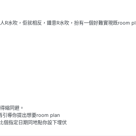
水吹，佢就相反，鍾意R水吹，扮有一個好難實現既room pla
得縮同避。
, 再引導你提出想要room plan
 然後再比個指定日期同地點你設下埋伏