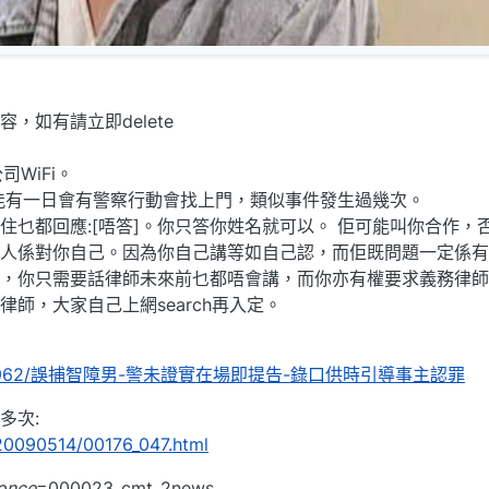
容，如有請立即delete
司WiFi。
可能有一日會有警察行動會找上門，類似事件發生過幾次。
住乜都回應:[唔答]。你只答你姓名就可以。 佢可能叫你合作，
人係對你自己。因為你自己講等如自己認，而佢既問題一定係有
，你只需要話律師未來前乜都唔會講，而你亦有權要求義務律師
師，大家自己上網search再入定。
會新聞/30962/誤捕智障男-警未證實在場即提告-錄口供時引導事主認罪
多次:
s/20090514/00176_047.html
once
=000023_cmt_2news