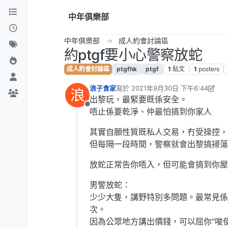
跳到內容
中年俱樂部
中年俱樂部
成人約會討論區
約ptgf要小心警察放蛇
成人約會討論區
ptgfhk
ptgf
1
貼文
1
posters
浪子食家
寫於
2021年9月30日 下午6:44
浪
最後由 admin 編輯
出黎玩，最緊要既係安全。
離線
唔止係要乾淨、仲最怕搞到你家人
其實自願性質既私人交易，冇受操控，
但每隔一段時間，警察就會出黎搞掃蕩，
放蛇正常告你唔入，但可能會搞到你屋
男警放蛇：
少少大隻，講野特別多問題。最常見係
次。
因為公眾地方講出價錢，可以屈你"唆