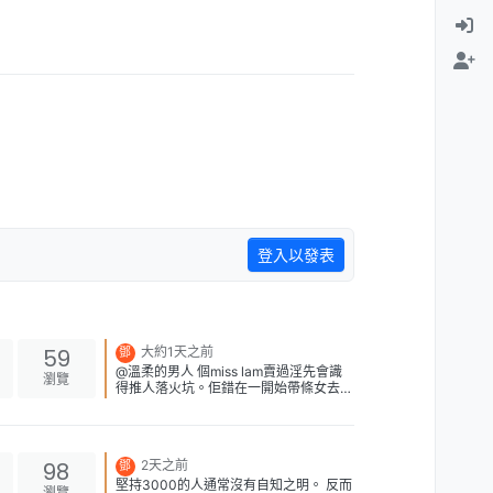
登入以發表
59
大約1天之前
鄧
@溫柔的男人 個miss lam賣過淫先會識
瀏覽
得推人落火坑。佢錯在一開始帶條女去做
PTGF(唔洗賣淫)，係賺到錢，但發覺難
操控、又多好心師兄提醒沈小姐。 所以
立即改帶佢去做SPA場不停接客分錢。
右邊是miss lam [image:
98
2天之前
鄧
1785927929715-miss-lam.jpeg]
堅持3000的人通常沒有自知之明。 反而
[image: 1785927952120-
瀏覽