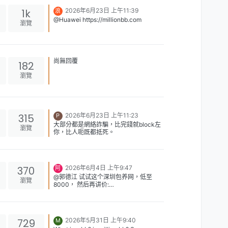
1k
2026年6月23日 上午11:39
浪
@Huawei https://millionbb.com
瀏覽
尚無回覆
182
瀏覽
315
2026年6月23日 上午11:23
P
大部分都是網絡詐騙，比完錢就block左
瀏覽
你，比人呃既都抵死。
370
2026年6月4日 上午9:47
阿
@郭德江 试试这个深圳包养网，低至
瀏覽
8000， 然后再讲价:
https://www.sugarbbdating.com/shenz
hen.php 这个网站是免费的，但会再转跳
去另一个交友网站拿取联络方法。 拿取
一个联络方法也是只二三百元。 绝对不
729
2026年5月31日 上午9:40
M
需要像TG纸飞机群组几千元的入会费。