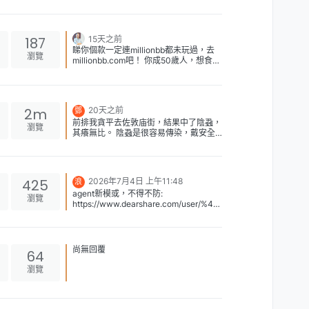
187
15天之前
睇你個款一定連millionbb都未玩過，去
瀏覽
millionbb.com吧！ 你成50歲人，想食
18-23歲，恐怕一個月家用要比3萬。 唔
知你既budget唔夠係差幾多，如果你一
個月得2萬budget，其實夠你食25-28
歲，每個月中出返4次就賺返晒，好過你
2m
20天之前
鄧
搵酒店雞。 行情就係用年齡差距計，你
前排我貪平去佐敦庙街，結果中了陰蝨，
年紀比對方大兩圈(24歲), 你就要比入息
瀏覽
其癢無比。 陰蝨是很容易傳染，戴安全
中位數2萬元，大3個圈就要比中位數
套也防不了。 還會傳到上頭髮。 結果我
double，變左4萬。所以你想食18歲，就
和老婆看醫生，花了超過一萬元。 出來
係大兩個半圈，大約3萬家用。 以上係以
玩最重要是安全！便宜的一定不會安全
正常樣去計，如果係靚女又唔同價。
sugar baby正常樣例子: [image:
425
2026年7月4日 上午11:48
浪
1784706888985-photo_2026-07-
agent新模或，不得不防:
22_15-54-38.jpg] 詳細sugar daddy行情
瀏覽
https://www.dearshare.com/user/%40
可以看這個: https://ptlover.net/sugar-
wavekideater?preview=agent新模式不
daddy在香港/2857/
得不防-lqQlIrwZ
尚無回覆
64
瀏覽