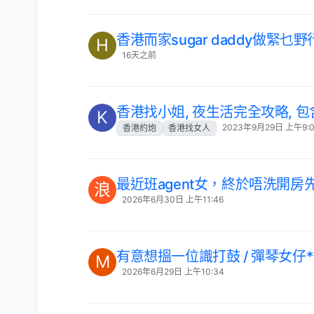
香港而家sugar daddy做緊
H
16天之前
香港找小姐, 夜生活完全攻略,
K
2023年9月29日 上午9:
香港約炮
香港找女人
最近班agent女，終於唔洗開房
浪
2026年6月30日 上午11:46
有意想搵一位識打鼓 / 彈琴女仔**
M
2026年6月29日 上午10:34