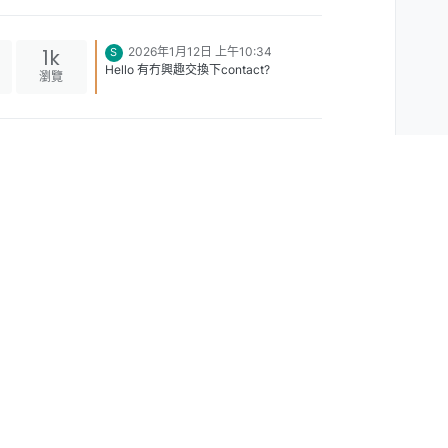
1k
2026年1月12日 上午10:34
S
Hello 有冇興趣交換下contact?
瀏覽
尚無回覆
287
瀏覽
2k
2025年11月13日 上午8:41
O
我都想識下多D人，依家上網識人好難，
瀏覽
太多騙子⋯⋯
尚無回覆
126
瀏覽