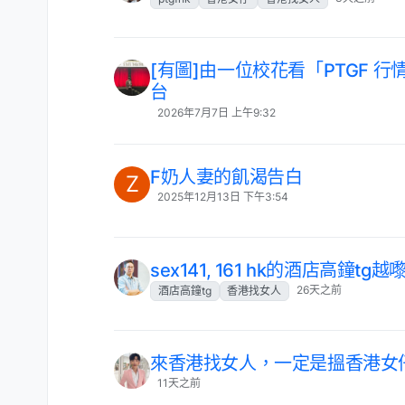
[有圖]由一位校花看「PTGF 
台
2026年7月7日 上午9:32
F奶人妻的飢渴告白
Z
2025年12月13日 下午3:54
sex141, 161 hk的酒店高鐘
26天之前
酒店高鐘tg
香港找女人
來香港找女人，一定是搵香港女
11天之前