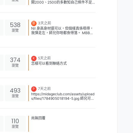
開2000、2500的多數知自己條件不足而
7c55efe8050a4880b773b3479eaba7
有更好服務 不是所有開3000的都不好，
97.png]
只是有一半以上都唔值3000 我在MBB
亦約過7000一次既高質靚女，覺得相當
值
538
3天之前
鄧
Nil 身高身材還可以，但個樣真係唔得，
瀏覽
我彈走左，師兄你咁都食得落。 MBB大
把好野，睇你夠唔夠錢玩。
374
5天之前
K
怎樣可以看到聯絡方式
瀏覽
493
7天之前
P
https://midageclub.com/assets/upload
瀏覽
s/files/1784905018194-5.jpg 師兄可否
提供hints,係millionbb 搵到佢
尚無回覆
110
瀏覽