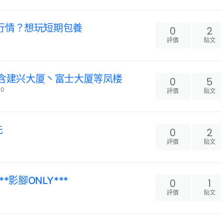
乜野行情？想玩短期包養
0
2
評價
貼文
 包含建兴大厦丶富士大厦等凤楼
0
5
00
評價
貼文
先
0
2
評價
貼文
*影腳ONLY***
0
1
評價
貼文