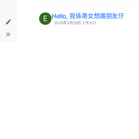
Hello, 我係港女想識朋友仔
E
2025年3月25日 上午5:21
我想搵男人錢
C
2025年11月15日 上午10:41
新人同大家打招呼
E
2025年3月27日 下午4:49
我在日本和當地女孩的經歷
2025年10月28日 上午6:47