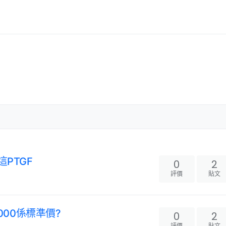
這PTGF
0
2
評價
貼文
000係標準價?
0
2
評價
貼文