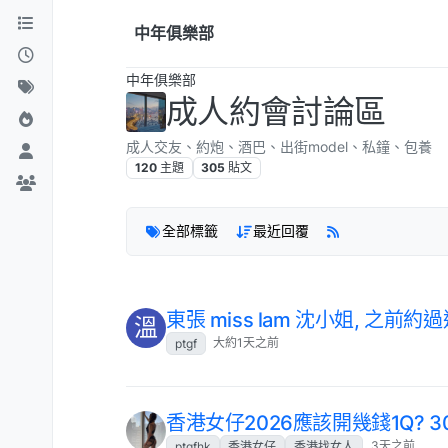
跳到內容
中年俱樂部
中年俱樂部
成人約會討論區
成人交友、約炮、酒巴、出街model、私鐘、包養
120
主題
305
貼文
全部標籤
最近回覆
東張 miss lam 沈小姐, 之前約過
溫
大約1天之前
ptgf
香港女仔2026應該開幾錢1Q? 3
3天之前
ptgfhk
香港女仔
香港找女人