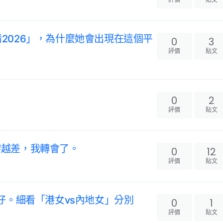
行情2026」，為什麼她會出現在這個平
0
3
評價
貼文
0
2
評價
貼文
tg越嚟越差，我轉會了。
0
12
評價
貼文
仔。細看「港女vs內地女」分別
0
1
評價
貼文