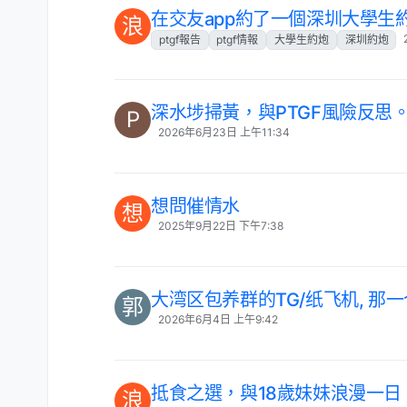
在交友app約了一個深圳大學生
浪
ptgf報告
ptgf情報
大學生約炮
深圳約炮
深水埗掃黃，與PTGF風險反思
P
2026年6月23日 上午11:34
想問催情水
想
2025年9月22日 下午7:38
大湾区包养群的TG/纸飞机, 那
郭
2026年6月4日 上午9:42
抵食之選，與18歲妹妹浪漫一日
浪