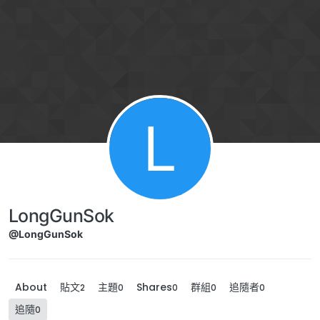
跳到內容
L
LongGunSok
@LongGunSok
About
貼文
主題
Shares
群組
追隨者
2
0
0
0
0
追隨
0