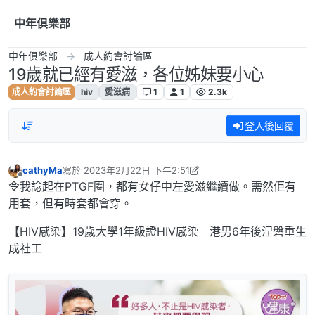
跳到內容
中年俱樂部
中年俱樂部
成人約會討論區
19歲就已經有愛滋，各位姊妹要小心
成人約會討論區
hiv
愛滋病
1
1
2.3k
登入後回覆
cathyMa
寫於
2023年2月22日 下午2:51
最後由 admin 編輯
離線
令我諗起在PTGF圈，都有女仔中左愛滋繼續做。需然佢有
用套，但有時套都會穿。
【HIV感染】19歲大學1年級證HIV感染 港男6年後涅磐重生
成社工