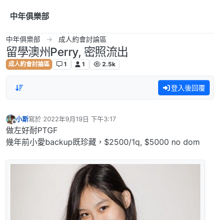
跳到內容
中年俱樂部
中年俱樂部
成人約會討論區
留學澳州Perry, 密照流出
成人約會討論區
1
1
2.5k
登入後回覆
小斯
寫於
2022年9月19日 下午3:17
最後由 編輯
離線
做左好耐PTGF
幾年前小愛backup既珍藏，$2500/1q, $5000 no dom