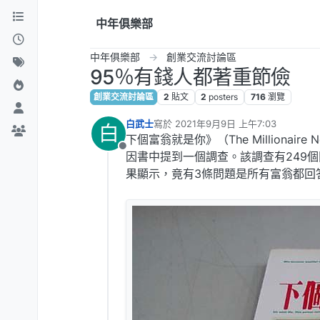
跳到內容
中年俱樂部
中年俱樂部
創業交流討論區
95％有錢人都著重節儉
創業交流討論區
2
貼文
2
posters
716
瀏覽
白武士
寫於
2021年9月9日 上午7:03
白
最後由 編輯
下個富翁就是你》（The Millionair
離線
因書中提到一個調查。該調查有249個問
果顯示，竟有3條問題是所有富翁都回