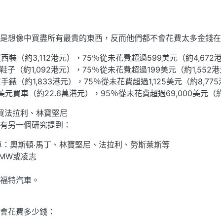
是想像中買盡所有最貴的東西，反而他們都不會花費太多金錢在
裝（約3,112港元），75％從未花費超過599美元（約4,672
子（約1,092港元），75％從未花費超過199美元（約1,552
錶（約1,833港元），75％從未花費超過1,125美元（約8,77
美元買車（約22.6萬港元），95％從未花費超過69,000美元（約
購買法拉利、林寶堅尼
有另一個研究提到：
車：奧斯頓‧馬丁、林寶堅尼、法拉利、勞斯萊斯等
MW或凌志
福特汽車。
會花費多少錢：