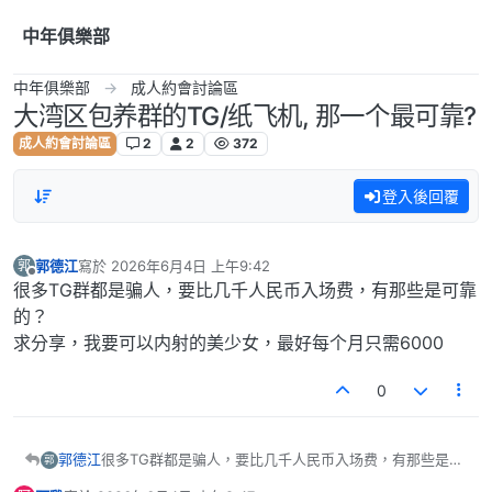
跳到內容
中年俱樂部
中年俱樂部
成人約會討論區
大湾区包养群的TG/纸飞机, 那一个最可靠?
成人約會討論區
2
2
372
登入後回覆
郭德江
寫於
2026年6月4日 上午9:42
郭
最後由 編輯
離線
很多TG群都是骗人，要比几千人民币入场费，有那些是可靠
的？
求分享，我要可以内射的美少女，最好每个月只需6000
0
郭德江
很多TG群都是骗人，要比几千人民币入场费，有那些是可
郭
靠的？