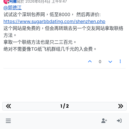
阿雞
寫於
2026年6月4日 上午9:47
阿
求分享，我要可以内射的美少女，最好每个月只需6000
最後由 編輯
離線
@郭德江
试试这个深圳包养网，低至8000， 然后再讲价:
https://www.sugarbbdating.com/shenzhen.php
这个网站是免费的，但会再转跳去另一个交友网站拿取联络
方法。
拿取一个联络方法也是只二三百元。
绝对不需要像TG纸飞机群组几千元的入会费。
0
1 / 2