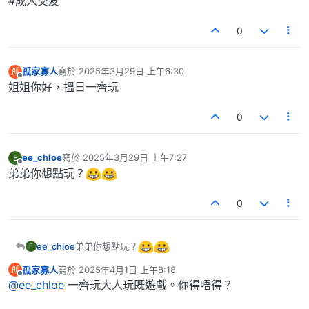
#成人交友
0
孤家寡人
寫於
2025年3月29日 上午6:30
孤
最後由 編輯
離線
姐姐你好，搵日一齊玩
0
ee_chloe
寫於
2025年3月29日 上午7:27
E
最後由 編輯
離線
弟弟你想點玩？
0
弟弟你想點玩？
ee_chloe
E
孤家寡人
寫於
2025年4月1日 上午8:18
孤
最後由 編輯
離線
@ee_chloe
一齊玩大人玩既遊戲。你得唔得？