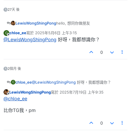
27天 後
LewisWongShingPong
hello, 想同你做朋友
chloe_ee
寫於
2025年5月6日 上午3:15
C
最後由 編輯
離線
@LewisWongShingPong
好呀，我都想識你？
0
2個月 後
chloe_ee
@LewisWongShingPong
好呀，我都想識你？
C
LewisWongShingPong
寫於
2025年7月19日 上午9:35
最後由 編輯
離線
@chloe_ee
比你TG我，pm
0