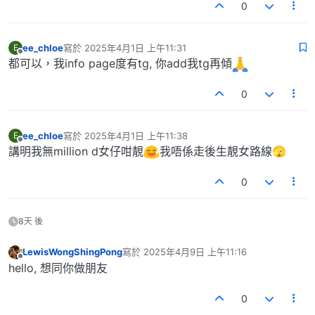
0
ee_chloe
寫於
2025年4月1日 上午11:31
E
最後由 編輯
離線
都可以，我info page度有tg, 你add我tg再傾
0
ee_chloe
寫於
2025年4月1日 上午11:38
E
最後由 編輯
離線
講明我無million d女仔咁靚
我唔係走後生靚女路線🫣
0
8天 後
LewisWongShingPong
寫於
2025年4月9日 上午11:16
最後由 編輯
離線
hello, 想同你做朋友
0