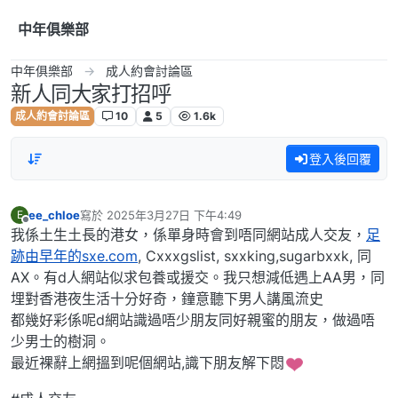
跳到內容
中年俱樂部
中年俱樂部
成人約會討論區
新人同大家打招呼
成人約會討論區
10
5
1.6k
登入後回覆
ee_chloe
寫於
2025年3月27日 下午4:49
E
最後由 編輯
離線
我係土生土長的港女，係單身時會到唔同網站成人交友，
足
跡由早年的sxe.com
, Cxxxgslist, sxxking,sugarbxxk, 同
AX。有d人網站似求包養或援交。我只想減低遇上AA男，同
埋對香港夜生活十分好奇，鐘意聽下男人講風流史
都幾好彩係呢d網站識過唔少朋友同好親蜜的朋友，做過唔
少男士的樹洞。
最近裸辭上網搵到呢個網站,識下朋友解下悶