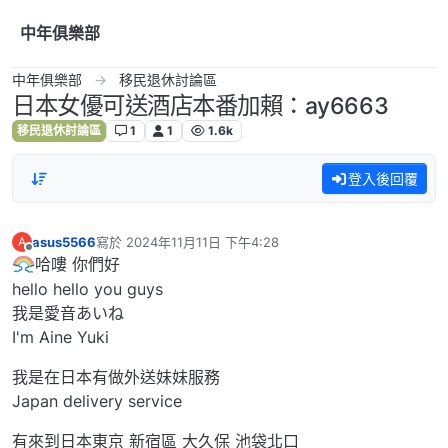
跳到內容
中年俱樂部
中年俱樂部
移民退休討論區
日本女優可送酒店本番加賴：ay6663
移民退休討論區
1
1
1.6k
登入後回覆
asus5566
寫於
2024年11月11日 下午4:28
A
最後由 編輯
離線
哈嘍 你們好
hello hello you guys
我是愛音あいね
I'm Aine Yuki
我是在日本有做外送妹妹服務
Japan delivery service
有來到日本東京 新宿區 大久保 池袋北口