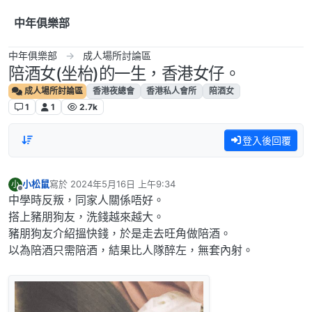
跳到內容
中年俱樂部
中年俱樂部
成人場所討論區
陪酒女(坐枱)的一生，香港女仔。
成人場所討論區
香港夜總會
香港私人會所
陪酒女
1
1
2.7k
登入後回覆
小松鼠
寫於
2024年5月16日 上午9:34
小
最後由 編輯
離線
中學時反叛，同家人關係唔好。
搭上豬朋狗友，洗錢越來越大。
豬朋狗友介紹搵快錢，於是走去旺角做陪酒。
以為陪酒只需陪酒，結果比人隊醉左，無套內射。