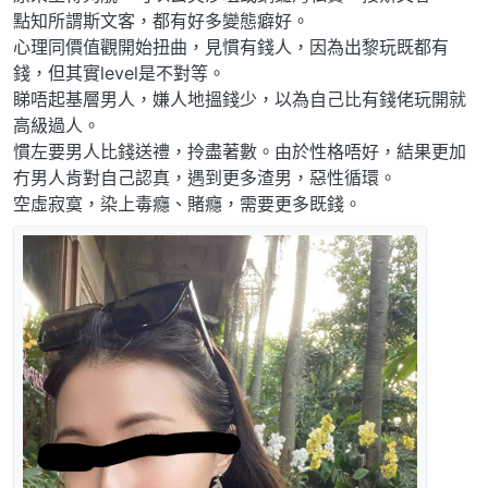
點知所謂斯文客，都有好多變態癖好。
心理同價值觀開始扭曲，見慣有錢人，因為出黎玩既都有
錢，但其實level是不對等。
睇唔起基層男人，嫌人地搵錢少，以為自己比有錢佬玩開就
高級過人。
慣左要男人比錢送禮，拎盡著數。由於性格唔好，結果更加
冇男人肯對自己認真，遇到更多渣男，惡性循環。
空虛寂寞，染上毒癮、賭癮，需要更多既錢。