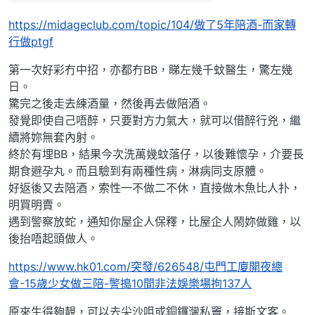
https://midageclub.com/topic/104/做了5年陪酒-而家轉
行做ptgf
第一次好彩冇中招，亦都冇BB，睇左幾千蚊醫生，驚左幾
日。
驚完之後走去練酒量，然後再去做陪酒。
發覺即使自己唔醉，只要對方力氣大，就可以借醉行兇，繼
續將妳無套內射。
終於有埋BB，結果今次洗萬幾蚊落仔，以後難懷孕，介要長
期食避孕丸。而且驗到有兩種性病，淋病同支原體。
好返後又去陪酒，索性一不做二不休，直接做木魚比人扑，
明買明賣。
遇到警察放蛇，通知你屋企人保釋，比屋企人鬧妳做雞，以
後抬唔起頭做人。
https://www.hk01.com/突發/626548/屯門工廈開夜總
會-15歲少女做三陪-警搗10間非法娛樂場拘137人
原來生得夠靚，可以去尖沙咀或銅鑼灣私竇，接斯文客。