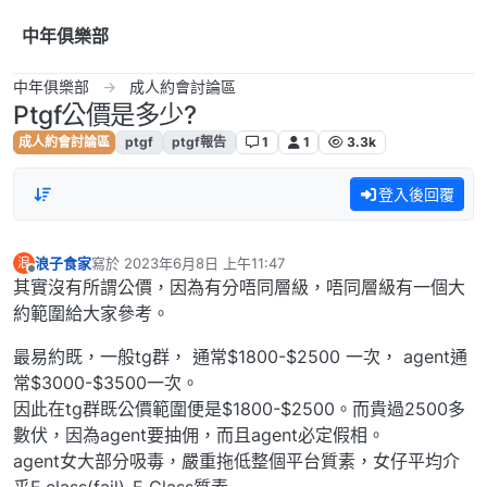
跳到內容
中年俱樂部
中年俱樂部
成人約會討論區
Ptgf公價是多少?
成人約會討論區
ptgf
ptgf報告
1
1
3.3k
登入後回覆
浪子食家
寫於
2023年6月8日 上午11:47
浪
最後由 編輯
離線
其實沒有所謂公價，因為有分唔同層級，唔同層級有一個大
約範圍給大家參考。
最易約既，一般tg群， 通常$1800-$2500 一次， agent通
常$3000-$3500一次。
因此在tg群既公價範圍便是$1800-$2500。而貴過2500多
數伏，因為agent要抽佣，而且agent必定假相。
agent女大部分吸毒，嚴重拖低整個平台質素，女仔平均介