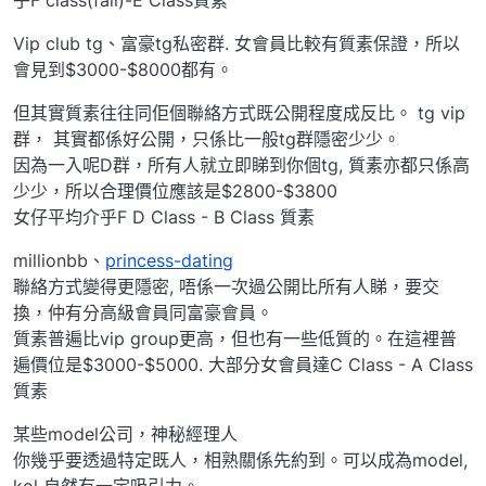
乎F class(fail)-E Class質素
Vip club tg、富豪tg私密群. 女會員比較有質素保證，所以
會見到$3000-$8000都有。
但其實質素往往同佢個聯絡方式既公開程度成反比。 tg vip
群， 其實都係好公開，只係比一般tg群隱密少少。
因為一入呢D群，所有人就立即睇到你個tg, 質素亦都只係高
少少，所以合理價位應該是$2800-$3800
女仔平均介乎F D Class - B Class 質素
millionbb、
princess-dating
聯絡方式變得更隱密, 唔係一次過公開比所有人睇，要交
換，仲有分高級會員同富豪會員。
質素普遍比vip group更高，但也有一些低質的。在這裡普
遍價位是$3000-$5000. 大部分女會員達C Class - A Class
質素
某些model公司，神秘經理人
你幾乎要透過特定既人，相熟關係先約到。可以成為model,