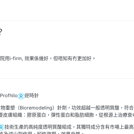
？
i-firm, 效果係幾好，但唔知有冇更加好。
fhilo
逆時針
重塑（Bioremodeling）針劑，功效超越一般透明質酸，符
要皮膚組織：膠原蛋白，彈性蛋白和脂肪細胞，從根源上治療衰
技術生產的高純度透明質酸組成，其獨特成分含有市場上最高
全性及減少副作用，短恢復期，效果自然。