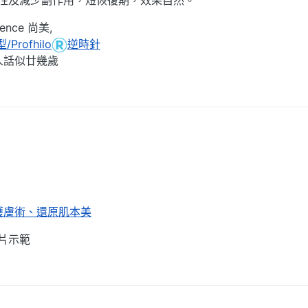
nce 尚美,
Profhilo
逆時針
人話似廿幾歲
微生態護膚術、還原肌本美
片示範