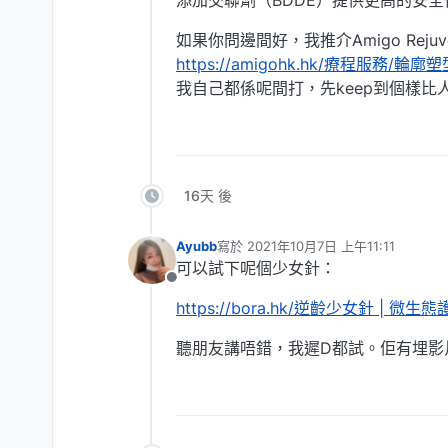
如果你問邊間好，我推介Amigo Rejuve
https://amigohk.hk/療程服務/輪廓塑型/
我自己都係呢間打，先keep到個樣比
16天 後
Ayubb
寫於
2021年10月7日 上午11:11
最後由 編輯
可以試下呢個少女針：
離線
https://bora.hk/逆齡少女針 | 
聽朋友講唔錯，我遲D都試。佢有埋影