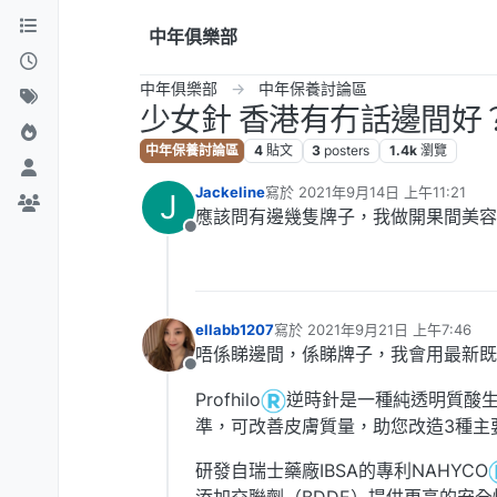
跳到內容
中年俱樂部
中年俱樂部
中年保養討論區
少女針 香港有冇話邊間好
中年保養討論區
4
貼文
3
posters
1.4k
瀏覽
Jackeline
寫於
2021年9月14日 上午11:21
J
最後由 編輯
應該問有邊幾隻牌子，我做開果間美容院用
離線
ellabb1207
寫於
2021年9月21日 上午7:46
最後由 編輯
唔係睇邊間，係睇牌子，我會用最新既Pro
離線
Profhilo
逆時針是一種純透明質酸生物
準，可改善皮膚質量，助您改造3種主
研發自瑞士藥廠IBSA的專利NAHYCO
添加交聯劑（BDDE）提供更高的安